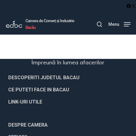
Skip
Fac
X
to
Camera de Comerț și Industrie
main
Menu
search
Bacău
content
Împreună în lumea afacerilor
DESCOPERITI JUDETUL BACAU
CE PUTETI FACE IN BACAU
LINK-URI UTILE
DESPRE CAMERA